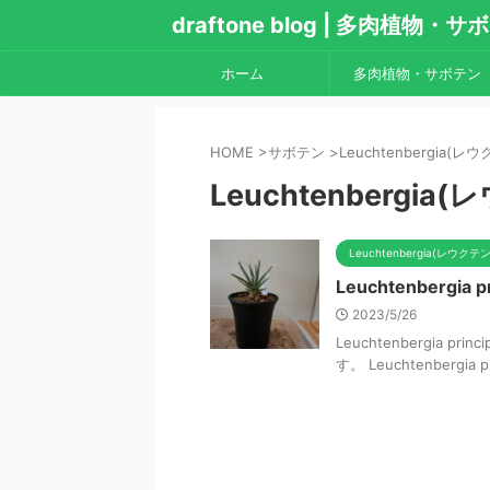
draftone blog | 多肉植物
ホーム
多肉植物・サボテン
HOME
>
サボテン
>
Leuchtenbergia(
Leuchtenbergi
Leuchtenbergia(レウク
Leuchtenbergia p
2023/5/26
Leuchtenbergia
す。 Leuchtenbergi