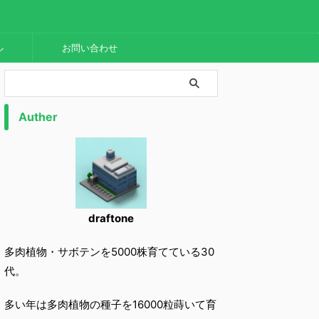
ル
お問い合わせ
Auther
draftone
多肉植物・サボテンを5000株育てている30
代。
多い年は多肉植物の種子を16000粒蒔いて育