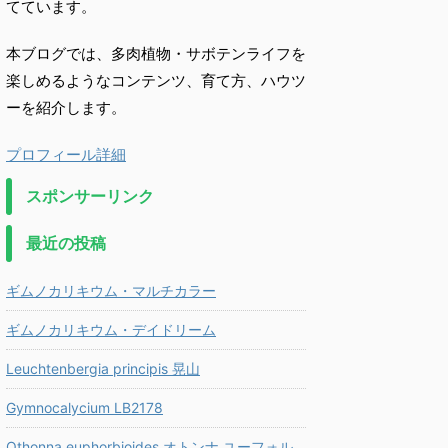
てています。
本ブログでは、多肉植物・サボテンライフを
楽しめるようなコンテンツ、育て方、ハウツ
ーを紹介します。
プロフィール詳細
スポンサーリンク
最近の投稿
ギムノカリキウム・マルチカラー
ギムノカリキウム・デイドリーム
Leuchtenbergia principis 晃山
Gymnocalycium LB2178
Othonna euphorbioides オトンナ ユーフォル