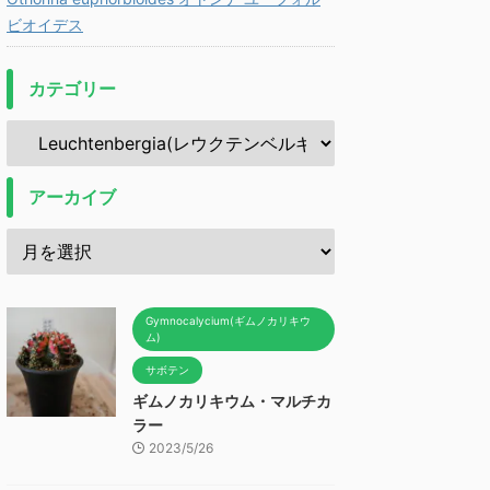
ビオイデス
カテゴリー
アーカイブ
Gymnocalycium(ギムノカリキウ
ム)
サボテン
ギムノカリキウム・マルチカ
ラー
2023/5/26