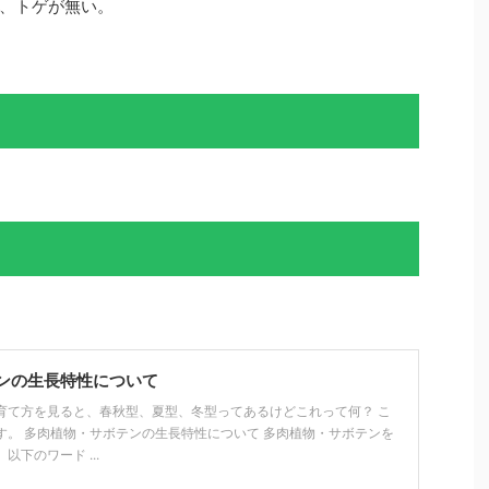
、トゲが無い。
ンの生長特性について
育て方を見ると、春秋型、夏型、冬型ってあるけどこれって何？ こ
す。 多肉植物・サボテンの生長特性について 多肉植物・サボテンを
下のワード ...