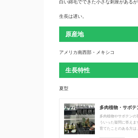
白い綿毛でできた小さな刺座があるが
生長は遅い。
原産地
アメリカ南西部・メキシコ
生長特性
夏型
多肉植物・サボテ
多肉植物やサボテンの
ういった疑問に答えま
育てたことのある方は、以