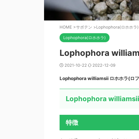
HOME
>
サボテン
>
Lophophora(ロホホラ)
Lophophora(ロホホラ)
Lophophora willia
2021-10-22
2022-12-09
Lophophora williamsii ロホホラ
Lophophora williams
特徴