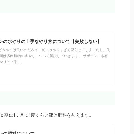
ンの水やりの上手なやり方について【失敗しない】
どうやれば良いのだろう… 前に水やりすぎて腐らせてしまったし、失
今回は多肉植物の水やりについて解説していきます。 サボテンにも有
りの上手 ...
長期に1ヶ月に1度くらい液体肥料を与えます。
ンの肥料について