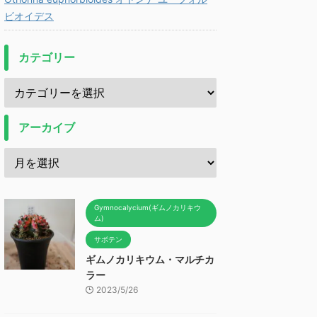
ビオイデス
カテゴリー
アーカイブ
Gymnocalycium(ギムノカリキウ
ム)
サボテン
ギムノカリキウム・マルチカ
ラー
2023/5/26