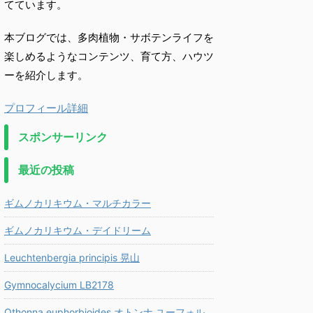
てています。
本ブログでは、多肉植物・サボテンライフを
楽しめるようなコンテンツ、育て方、ハウツ
ーを紹介します。
プロフィール詳細
スポンサーリンク
最近の投稿
ギムノカリキウム・マルチカラー
ギムノカリキウム・デイドリーム
Leuchtenbergia principis 晃山
Gymnocalycium LB2178
Othonna euphorbioides オトンナ ユーフォル