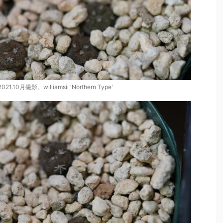
21.10月撮影。williamsii 'Northern Type'