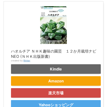
ハオルチア ＮＨＫ趣味の園芸 １２か月栽培ナビ
NEO (ＮＨＫ出版新書)
created by
Rinker
Kindle
Amazon
楽天市場
Yahooショッピング