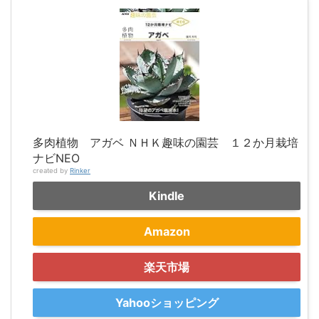
多肉植物 アガベ ＮＨＫ趣味の園芸 １２か月栽培
ナビNEO
created by
Rinker
Kindle
Amazon
楽天市場
Yahooショッピング