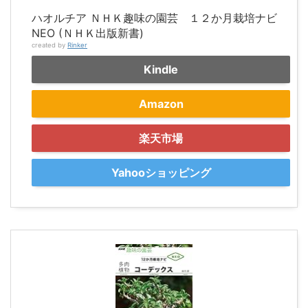
ハオルチア ＮＨＫ趣味の園芸 １２か月栽培ナビ
NEO (ＮＨＫ出版新書)
created by
Rinker
Kindle
Amazon
楽天市場
Yahooショッピング