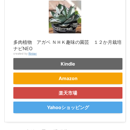
多肉植物 アガベ ＮＨＫ趣味の園芸 １２か月栽培
ナビNEO
created by
Rinker
Kindle
Amazon
楽天市場
Yahooショッピング