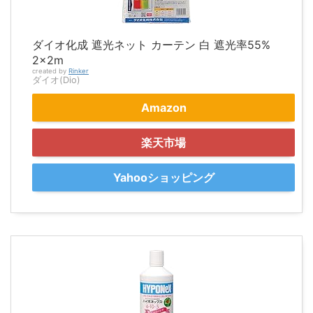
ダイオ化成 遮光ネット カーテン 白 遮光率55%
2×2m
created by
Rinker
ダイオ(Dio)
Amazon
楽天市場
Yahooショッピング