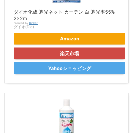
ダイオ化成 遮光ネット カーテン 白 遮光率55%
2×2m
created by
Rinker
ダイオ(Dio)
Amazon
楽天市場
Yahooショッピング