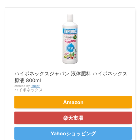
ハイポネックスジャパン 液体肥料 ハイポネックス
原液 800ml
created by
Rinker
ハイポネックス
Amazon
楽天市場
Yahooショッピング