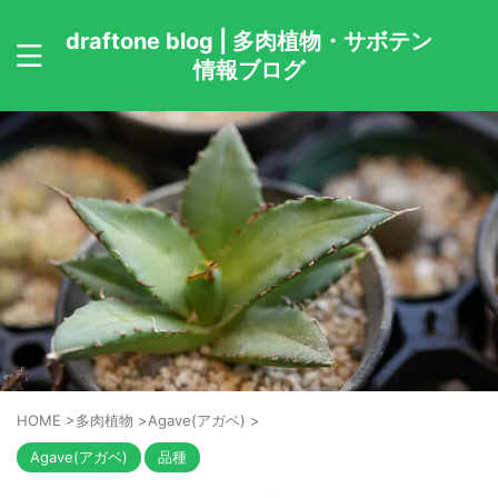
draftone blog | 多肉植物・サボテン
情報ブログ
HOME
>
多肉植物
>
Agave(アガベ)
>
Agave(アガベ)
品種