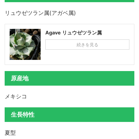
リュウゼツラン属(アガベ属)
Agave リュウゼツラン属
続きを見る
原産地
メキシコ
生長特性
夏型