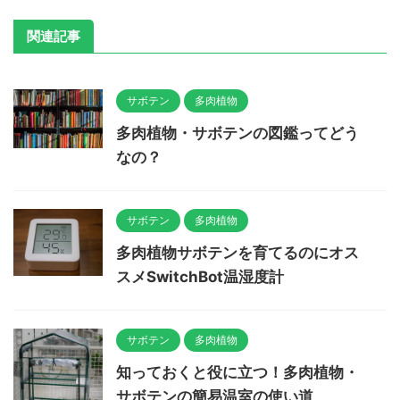
関連記事
サボテン
多肉植物
多肉植物・サボテンの図鑑ってどう
なの？
サボテン
多肉植物
多肉植物サボテンを育てるのにオス
スメSwitchBot温湿度計
サボテン
多肉植物
知っておくと役に立つ！多肉植物・
サボテンの簡易温室の使い道