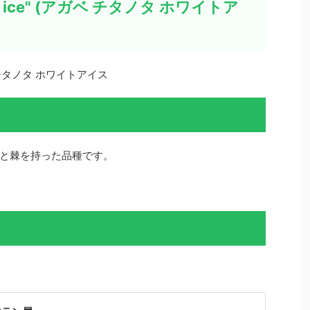
hite ice" (アガベ チタノタ ホワイトア
| アガベ チタノタ ホワイトアイス
と棘を持った品種です。