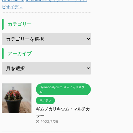
ビオイデス
カテゴリー
アーカイブ
Gymnocalycium(ギムノカリキウ
ム)
サボテン
ギムノカリキウム・マルチカ
ラー
2023/5/26