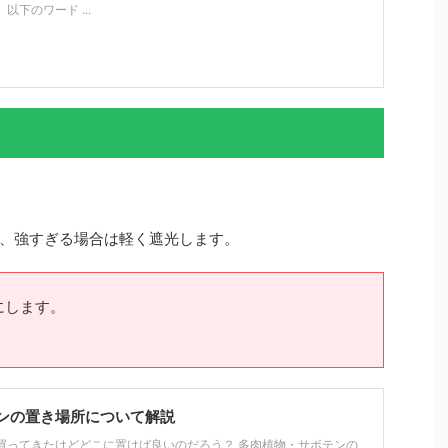
下のワード ...
、強すぎる場合は軽く遮光します。
にします。
ンの置き場所について解説
買ってきたけどどこに置けば良いのだろう？ 多肉植物・サボテンの