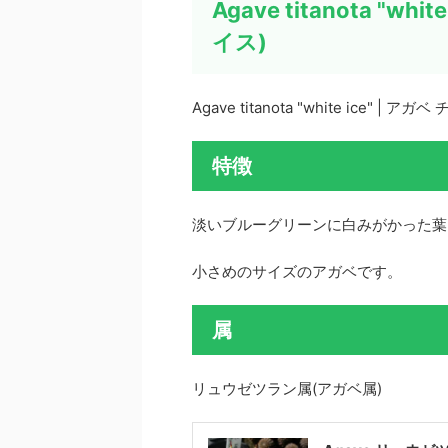
Agave titanota "w
イス)
Agave titanota "white ice" 
特徴
淡いブルーグリーンに白みがかった葉
小さめのサイズのアガベです。
属
リュウゼツラン属(アガベ属)