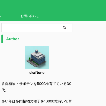
ル
お問い合わせ
Auther
draftone
多肉植物・サボテンを5000株育てている30
代。
多い年は多肉植物の種子を16000粒蒔いて育