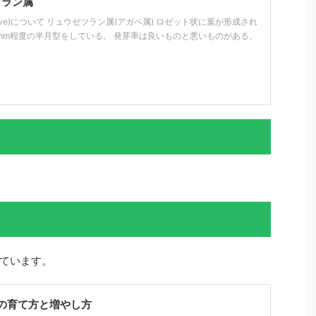
ツラン属
ave)について リュウゼツラン属(アガベ属) ロゼット状に葉が形成され
5mm程度の半月型をしている。 発芽率は良いものと悪いものがある。
ています。
の育て方と増やし方