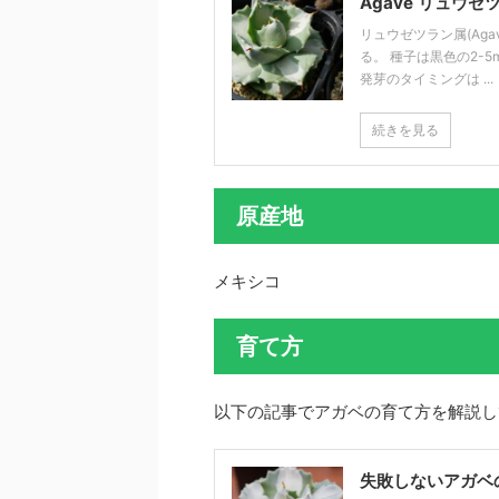
Agave リュウゼ
リュウゼツラン属(Ag
る。 種子は黒色の2-
発芽のタイミングは ...
続きを見る
原産地
メキシコ
育て方
以下の記事でアガベの育て方を解説し
失敗しないアガベ