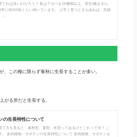
てれば良いのだろう？ 私はアガベを20種類以上、実生(種まき)し
20年に8000粒くらい蒔いています。 上手く育つときもあれば、失敗
..
いるが、この種に限らず春秋に生長することが多い。
上がる所だと生長する。
ンの生長特性について
育て方を見ると、春秋型、夏型、冬型ってあるけどこれって何？ こ
す。 多肉植物・サボテンの生長特性について 多肉植物・サボテンを