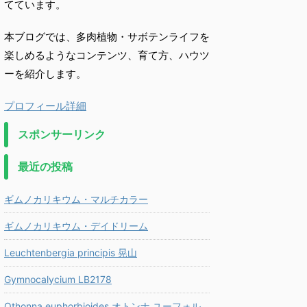
てています。
本ブログでは、多肉植物・サボテンライフを
楽しめるようなコンテンツ、育て方、ハウツ
ーを紹介します。
プロフィール詳細
スポンサーリンク
最近の投稿
ギムノカリキウム・マルチカラー
ギムノカリキウム・デイドリーム
Leuchtenbergia principis 晃山
Gymnocalycium LB2178
Othonna euphorbioides オトンナ ユーフォル