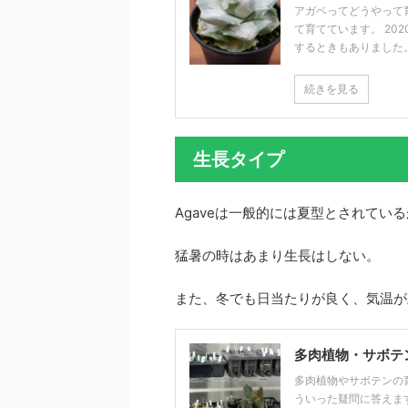
アガベってどうやって育
て育てています。 20
するときもありました。 .
続きを見る
生長タイプ
Agaveは一般的には夏型とされて
猛暑の時はあまり生長はしない。
また、冬でも日当たりが良く、気温が
多肉植物・サボテ
多肉植物やサボテンの
ういった疑問に答えま