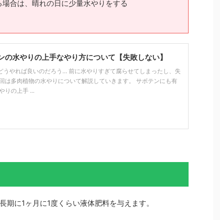
る場合は、晴れの日に少量水やりをする
ンの水やりの上手なやり方について【失敗しない】
どうやれば良いのだろう… 前に水やりすぎて腐らせてしまったし、失
今回は多肉植物の水やりについて解説していきます。 サボテンにも有
りの上手 ...
長期に1ヶ月に1度くらい液体肥料を与えます。