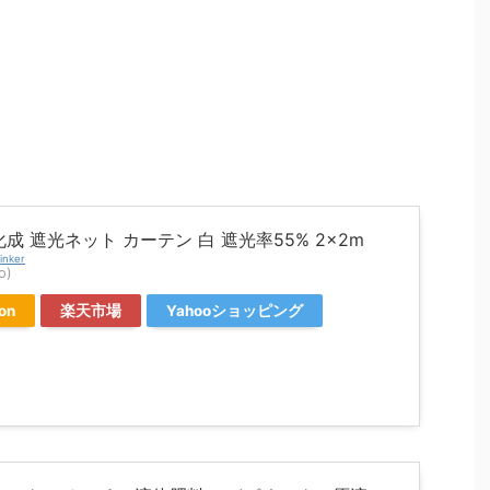
成 遮光ネット カーテン 白 遮光率55% 2×2m
inker
o)
on
楽天市場
Yahooショッピング