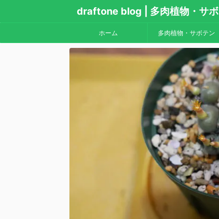
draftone blog | 多肉植物
ホーム
多肉植物・サボテン