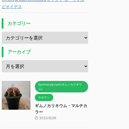
ビオイデス
カテゴリー
アーカイブ
Gymnocalycium(ギムノカリキウ
ム)
サボテン
ギムノカリキウム・マルチカ
ラー
2023/5/26