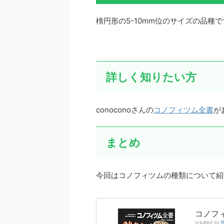
楕円形の5-10mm位のサイズの品種
詳しく知りたい方
conoconoさんの
コノフィツム全書
が
まとめ
今回はコノフィツムの種類について紹
コノフ
created by
R