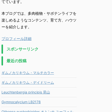
てています。
本ブログでは、多肉植物・サボテンライフを
楽しめるようなコンテンツ、育て方、ハウツ
ーを紹介します。
プロフィール詳細
スポンサーリンク
最近の投稿
ギムノカリキウム・マルチカラー
ギムノカリキウム・デイドリーム
Leuchtenbergia principis 晃山
Gymnocalycium LB2178
Othonna euphorbioides オトンナ ユーフォル