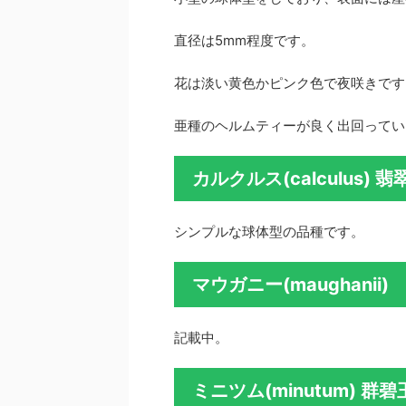
直径は5mm程度です。
花は淡い黄色かピンク色で夜咲きです
亜種のヘルムティーが良く出回ってい
カルクルス(calculus) 翡
シンプルな球体型の品種です。
マウガニー(maughanii)
記載中。
ミニツム(minutum) 群碧