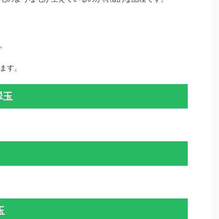
。
ます。
翠玉
玉