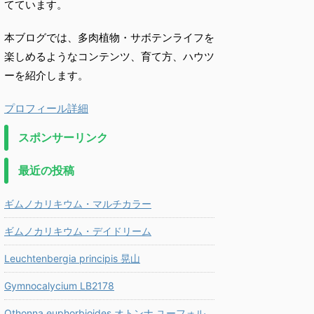
てています。
本ブログでは、多肉植物・サボテンライフを
楽しめるようなコンテンツ、育て方、ハウツ
ーを紹介します。
プロフィール詳細
スポンサーリンク
最近の投稿
ギムノカリキウム・マルチカラー
ギムノカリキウム・デイドリーム
Leuchtenbergia principis 晃山
Gymnocalycium LB2178
Othonna euphorbioides オトンナ ユーフォル