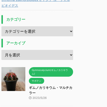
ビオイデス
カテゴリー
アーカイブ
Gymnocalycium(ギムノカリキウ
ム)
サボテン
ギムノカリキウム・マルチカ
ラー
2023/5/26