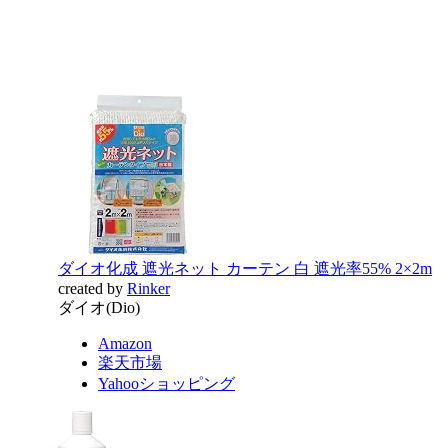
ダイオ化成 遮光ネット カーテン 白 遮光率55% 2×2m
created by
Rinker
ダイオ(Dio)
Amazon
楽天市場
Yahooショッピング