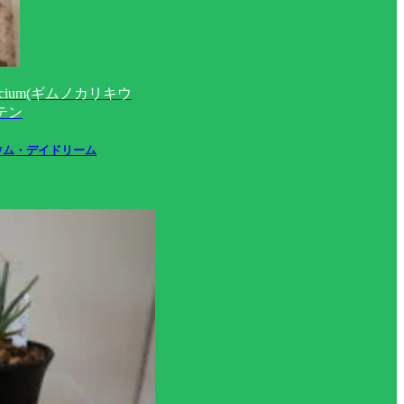
lycium(ギムノカリキウ
テン
ウム・デイドリーム