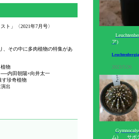
ト」〈2021年7月号〉
Leuchte
ア)
り、その中に多肉植物の特集があ
Leuchtenbergi
2023/5/26
と植物
──内田朝陽×向井太一
推す珍奇植物
に演出
Gymnoca
ム)
サボ