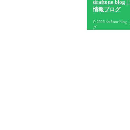
draftone b
情報ブログ
© 2026 draftone
グ