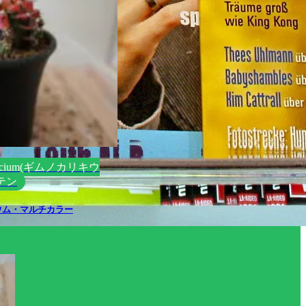
lycium(ギムノカリキウ
テン
ウム・マルチカラー