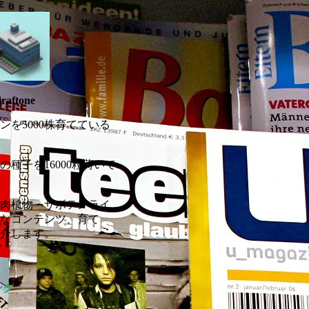
draftone
ンを5000株育てている
種子を16000粒蒔いて
肉植物・サボテンライ
なコンテンツ、育て
介します。
ンク