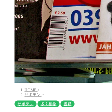
HOME
>
サボテン
>
サボテン
多肉植物
書籍