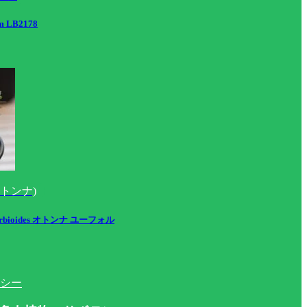
m LB2178
(オトンナ)
horbioides オトンナ ユーフォル
シー