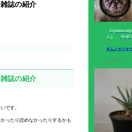
る雑誌の紹介
Gymnoca
ム)
サボ
ギムノカリキ
2023/5/26
る雑誌の紹介
ないです。
なかったり読めなかったりするかも