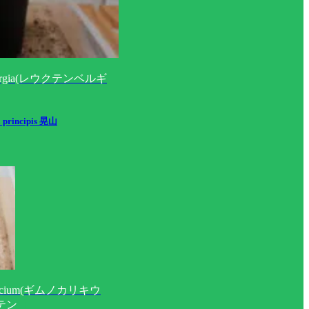
nbergia(レウクテンベルギ
a principis 晃山
lycium(ギムノカリキウ
テン