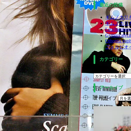
最近の投稿
ギムノカリ
ギムノカリ
Leuchtenberg
Gymnocalyc
Othonna eu
フォルビオ
カテゴリー
カテゴリー
アーカイブ
アーカイブ