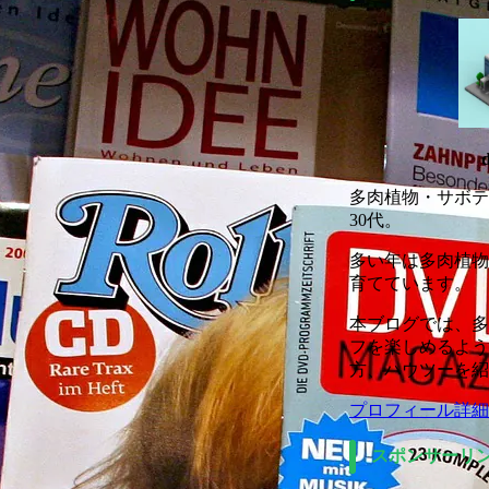
多肉植物・サボテ
30代。
多い年は多肉植物の
育てています。
本ブログでは、多
フを楽しめるよう
方、ハウツーを紹
プロフィール詳細
スポンサーリ