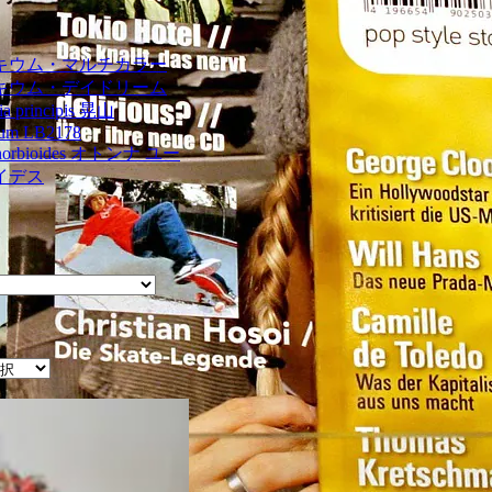
キウム・マルチカラー
キウム・デイドリーム
ia principis 晃山
ium LB2178
phorbioides オトンナ ユー
イデス