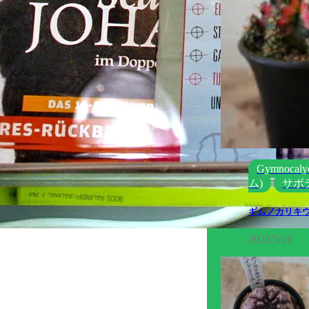
Gymnoca
ム)
サボ
ギムノカリキ
2023/5/26