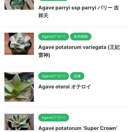
Agave parryi ssp parryi パリー 吉
祥天
Agave(アガベ)
多肉植物
Agave potatorum variegata (王妃
雷神)
Agave(アガベ)
品種
Agave oteroi オテロイ
Agave(アガベ)
Agave potatorum 'Super Crown'