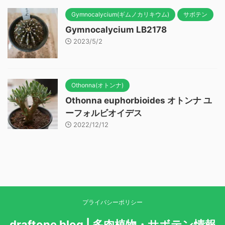
Gymnocalycium(ギムノカリキウム)
サボテン
Gymnocalycium LB2178
2023/5/2
Othonna(オトンナ)
Othonna euphorbioides オトンナ ユ
ーフォルビオイデス
2022/12/12
プライバシーポリシー
draftone blog | 多肉植物・サボテン情報