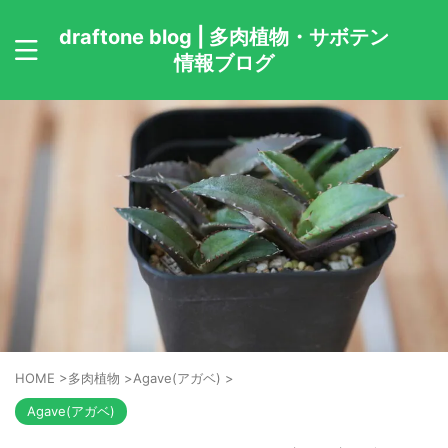
draftone blog | 多肉植物・サボテン
情報ブログ
HOME
>
多肉植物
>
Agave(アガベ)
>
Agave(アガベ)