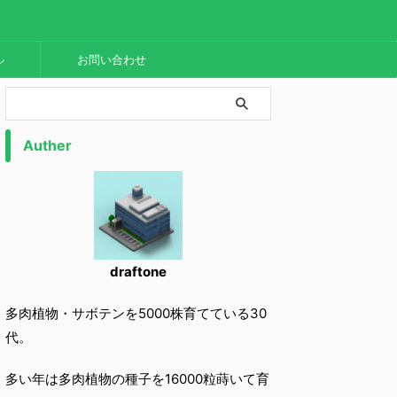
ル
お問い合わせ
Auther
draftone
多肉植物・サボテンを5000株育てている30
代。
多い年は多肉植物の種子を16000粒蒔いて育