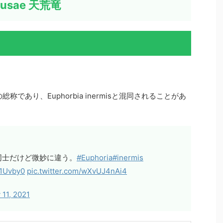
edusae 天荒竜
の総称であり、Euphorbia inermisと混同されることがあ
同士だけど微妙に違う。
#Euphoria
#inermis
f1Uvby0
pic.twitter.com/wXvUJ4nAi4
 11, 2021