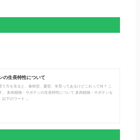
ンの生長特性について
育て方を見ると、春秋型、夏型、冬型ってあるけどこれって何？ こ
す。 多肉植物・サボテンの生長特性について 多肉植物・サボテンを
下のワード ...