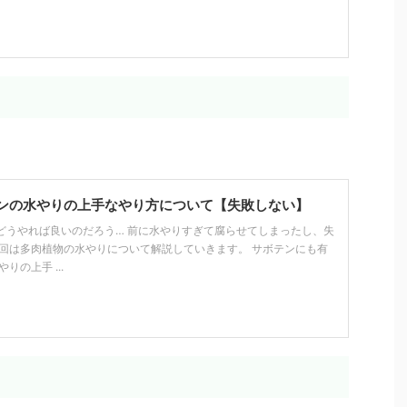
ンの水やりの上手なやり方について【失敗しない】
どうやれば良いのだろう… 前に水やりすぎて腐らせてしまったし、失
今回は多肉植物の水やりについて解説していきます。 サボテンにも有
りの上手 ...