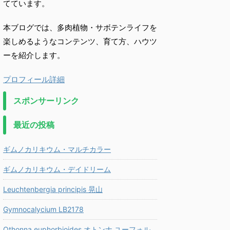
てています。
本ブログでは、多肉植物・サボテンライフを
楽しめるようなコンテンツ、育て方、ハウツ
ーを紹介します。
プロフィール詳細
スポンサーリンク
最近の投稿
ギムノカリキウム・マルチカラー
ギムノカリキウム・デイドリーム
Leuchtenbergia principis 晃山
Gymnocalycium LB2178
Othonna euphorbioides オトンナ ユーフォル