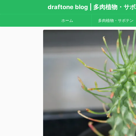
draftone blog | 多肉植物
ホーム
多肉植物・サボテン