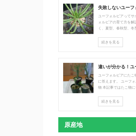
失敗しないユーフ
ユーフォルビアってサ
ォルビアの育て方を解
く、夏型、春秋型、冬型の
続きを見る
違いが分かる！ユ
ユーフォルビアにたこ
に答えます。 ユーフォ
物 本記事ではたこ物につ
続きを見る
原産地