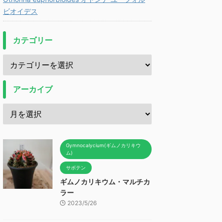
ビオイデス
カテゴリー
アーカイブ
Gymnocalycium(ギムノカリキウ
ム)
サボテン
ギムノカリキウム・マルチカ
ラー
2023/5/26