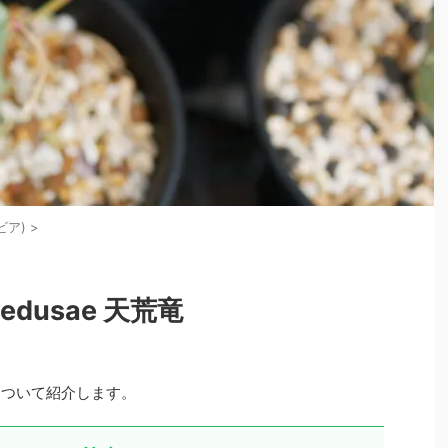
ビア)
>
-medusae 天荒竜
について紹介します。