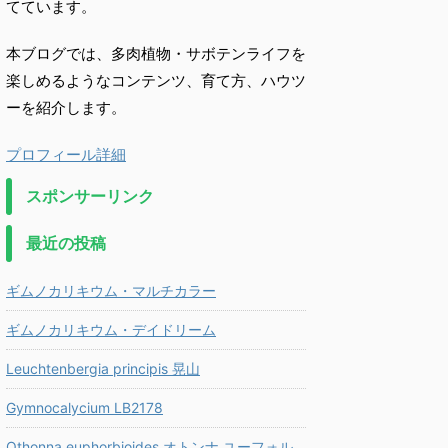
てています。
本ブログでは、多肉植物・サボテンライフを
楽しめるようなコンテンツ、育て方、ハウツ
ーを紹介します。
プロフィール詳細
スポンサーリンク
最近の投稿
ギムノカリキウム・マルチカラー
ギムノカリキウム・デイドリーム
Leuchtenbergia principis 晃山
Gymnocalycium LB2178
Othonna euphorbioides オトンナ ユーフォル