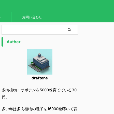
ル
お問い合わせ
Auther
draftone
多肉植物・サボテンを5000株育てている30
代。
多い年は多肉植物の種子を16000粒蒔いて育