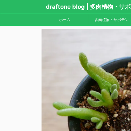
draftone blog | 多肉植物
ホーム
多肉植物・サボテン