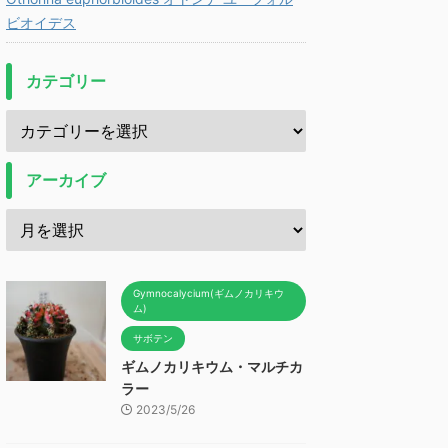
ビオイデス
カテゴリー
アーカイブ
Gymnocalycium(ギムノカリキウ
ム)
サボテン
ギムノカリキウム・マルチカ
ラー
2023/5/26