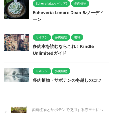
Echeveria(エケベリア)
多肉植物
Echeveria Lenore Dean ルノーディ
ーン
サボテン
多肉植物
書籍
多肉本を読むならこれ！Kindle
Unlimitedガイド
サボテン
多肉植物
多肉植物・サボテンの冬越しのコツ
多肉植物とサボテンで使用する赤玉土につ