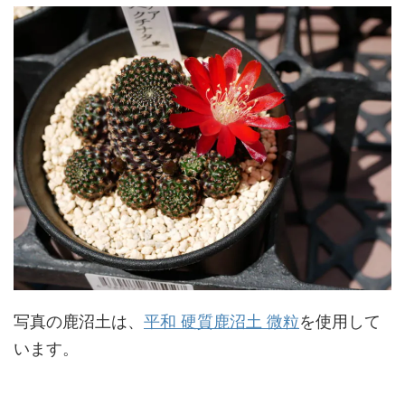
写真の鹿沼土は、
平和 硬質鹿沼土 微粒
を使用して
います。